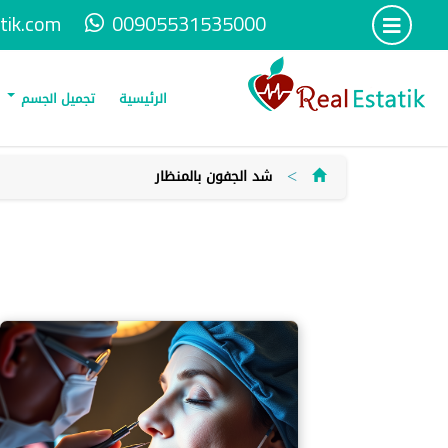
tik.com
00905531535000
الرئيسية
تجميل الجسم
>
شد الجفون بالمنظار