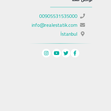
00905531535000
info@realestatik.com
İstanbul