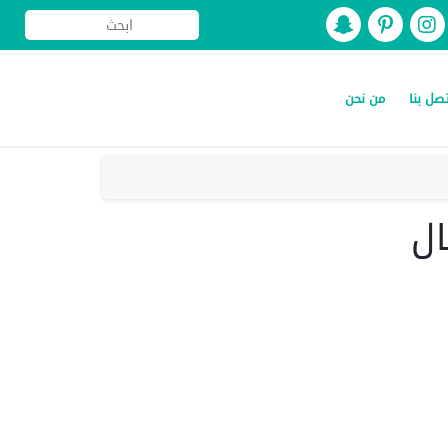
صل بنا
من نحن
ال