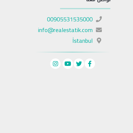
00905531535000
info@realestatik.com
İstanbul